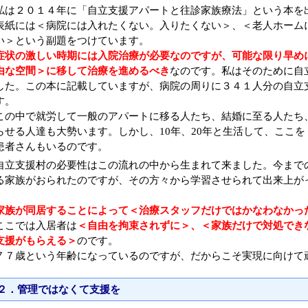
私は２０１４年に「自立支援アパートと往診家族療法」という本を
表紙には＜病院には入れたくない。入りたくない＞、＜老人ホーム
い＞という副題をつけています。
症状の激しい時期には入院治療が必要なのですが、可能な限り早め
由な空間＞に移して治療を進めるべき
なのです。私はそのために自
した。この本に記載していますが、病院の周りに３４１人分の自立
す。
この中で就労して一般のアパートに移る人たち、結婚に至る人たち
らせる人達も大勢います。しかし、10年、20年と生活して、ここ
患者さんもいるのです。
自立支援村の必要性はこの流れの中から生まれて来ました。今まで
る家族がおられたのですが、その方々から学習させられて出来上が
家族が同居することによって＜治療スタッフだけではかなわなかっ
ここでは入居者は
＜自由を拘束されずに＞、＜家族だけで対処でき
支援がもらえる＞
のです。
７７歳という年齢になっているのですが、だからこそ実現に向けて
２．管理ではなくて支援を