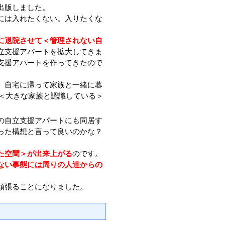
出版しました。
には入れたくない。入りたくな
に退院させて＜管理されない自
立支援アパートを拡大してきま
支援アパートを作ってきたので
、自宅に帰って家族と一緒に暮
を＜大きな家族と認識している＞
の自立支援アパートにも同居す
った構想と言って良いのかな？
た空間＞が出来上がる
のです。
ない事態には周りの人達からの
頑張ることになりました。