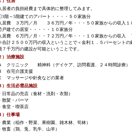
１）住居
入居者の負担経費まで具体的に整理してみます。
①3階～5階建てのアパート・・・・５０家族分
入居費 ３万円／月 ３６万円／年・・・５０家族からの収入１
②戸建ての居室・・・・・１０家族分
入居費 ６万円／月・・７２万円／年・・・１０家族からの収入 
※合計２５００万円の収入ということで＜金利１．５パーセントの
億７千万円の建設が可能ということです。
２）治療施設
Ａ クリニック 精神科（デイケア、訪問看護、２４時間診療）
Ｂ 在宅介護支援
Ｃ マッサージや針灸などの業者
３）生活必需品施設
・日常品の売店（食材・洗剤・衣類）
・散髪・パーマ
・食堂・喫茶店
４）仕事場
・農業（稲作・野菜、果樹園、雑木林、筍林）
・牧畜（鶏、兎、乳牛、山羊）