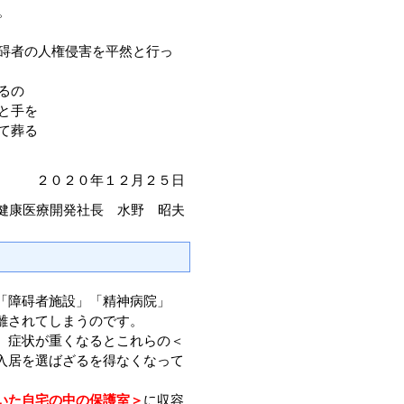
。
碍者の人権侵害を平然と行っ
るの
と手を
て葬る
２０２０年１２月２５日
健康医療開発社長 水野 昭夫
「障碍者施設」「精神病院」
離されてしまうのです。
、症状が重くなるとこれらの＜
入居を選ばざるを得なくなって
いた自宅の中の保護室＞
に収容