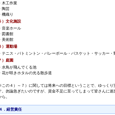
・木工作業
・陶芸
・機織り
５）文化施設
・音楽ホール
・図書館
・美術館
６）運動場
・テニス・バトミントン・バレーボール・バスケット・サッカー・
７）庭園
・水鳥が飛んでくる池
・花が咲きホタルの光る散歩道
※この４）～７）に関しては将来への目標ということで、ゆっくり
す。勿論急ぎたいのですが、資金不足に至ってしまって皆さんに迷
から。
４．経営責任