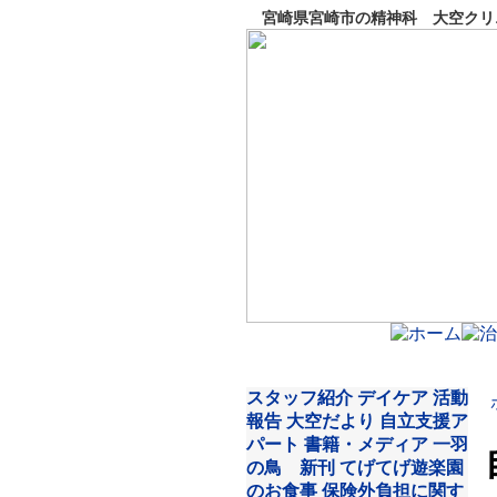
宮崎県宮崎市の精神科 大空クリニ
スタッフ紹介
デイケア
活動
報告
大空だより
自立支援ア
パート
書籍・メディア
一羽
の鳥 新刊
てげてげ遊楽園
のお食事
保険外負担に関す