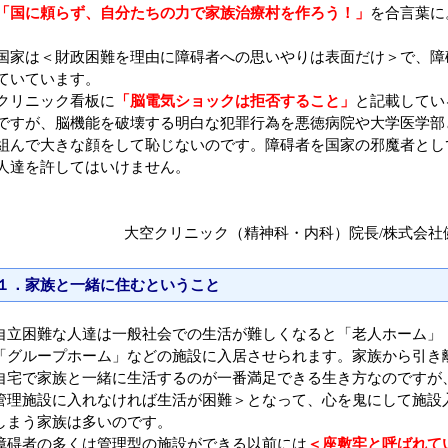
「国に頼らず、自分たちの力で家族治療村を作ろう！」
を合言葉に
国家は＜財政困難を理由に障碍者への思いやりは表面だけ＞で、障
ていています。
クリニック看板に
「脳電気ショックは拒否すること」
と記載してい
ですが、脳機能を破壊する明白な犯罪行為を悪徳病院や大学医学部
組んで大きな顔をして恥じないのです。障碍者を国家の邪魔者とし
人達を許してはいけません。
大空クリニック（精神科・内科）院長/株式会社
１．家族と一緒に住むということ
自立困難な人達は一般社会での生活が難しくなると「老人ホーム」
「グループホーム」などの施設に入居させられます。家族から引き
自宅で家族と一緒に生活するのが一番満足できる生き方なのですが
管理施設に入れなければ生活が困難＞となって、心を鬼にして施設
しまう家族は多いのです。
障碍者の多くは管理型の施設ができる以前には
＜座敷牢と呼ばれて