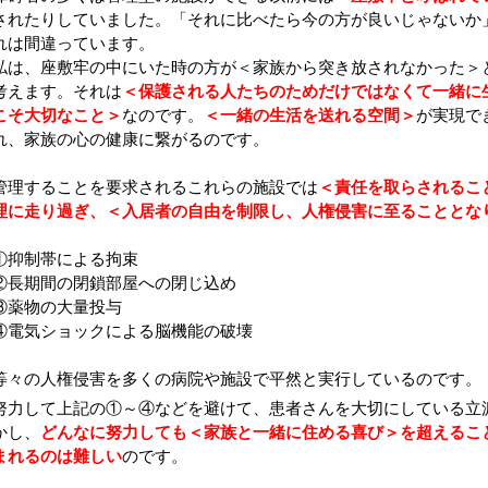
されたりしていました。「それに比べたら今の方が良いじゃないか
れは間違っています。
私は、座敷牢の中にいた時の方が＜家族から突き放されなかった＞
考えます。それは
＜保護される人たちのためだけではなくて一緒に
こそ大切なこと＞
なのです。
＜一緒の生活を送れる空間＞
が実現で
れ、家族の心の健康に繋がるのです。
​管理することを要求されるこれらの施設では
＜責任を取らされるこ
理に走り過ぎ、＜入居者の自由を制限し、人権侵害に至ることとな
①抑制帯による拘束
②長期間の閉鎖部屋への閉じ込め
③薬物の大量投与
④電気ショックによる脳機能の破壊
等々の人権侵害を多くの病院や施設で平然と実行しているのです。
努力して上記の①～④などを避けて、患者さんを大切にしている立
かし、
どんなに努力しても＜家族と一緒に住める喜び＞を超えるこ
まれるのは難しい
のです。