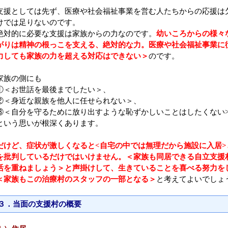
支援としては先ず、医療や社会福祉事業を営む人たちからの応援は
けでは足りないのです。
絶対的に必要な支援は家族からの力なのです。
幼いころからの様々
がりは精神の根っこを支える、絶対的な力。医療や社会福祉事業に
力しても家族の力を超える対応はできない＞
のです。
家族の側にも
①＜お世話を最後までしたい＞、
②＜身近な親族を他人に任せられない＞、
③＜自分を守るために放り出すような恥ずかしいことはしたくない
という思いが根深くあります。
だけど、症状が激しくなると<自宅の中では無理だから施設に入居>
を批判しているだけではいけません。＜家族も同居できる自立支援
活を重ねましょう＞と声掛けして、生きていることを喜べる努力を
＜家族もこの治療村のスタッフの一部となる＞
と考えてよいでしょ
３．当面の支援村の概要